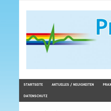
Zum
Inhalt
springen
Praxis Schmidmühl
STARTSEITE
AKTUELLES / NEUIGKEITEN
PRAX
DATENSCHUTZ